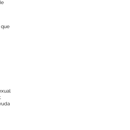
de
 que
exual
,
ayuda