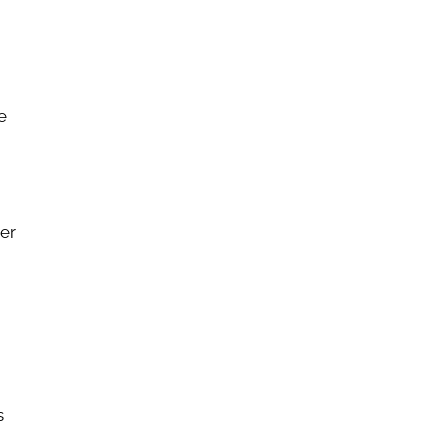
e
er
s