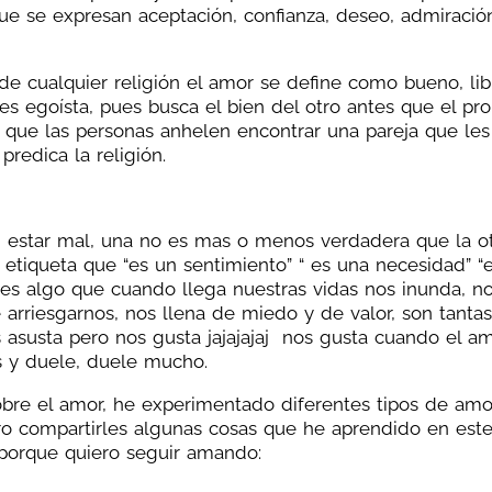
ue se expresan aceptación, confianza, deseo, admiració
 de cualquier religión el amor se define como bueno, li
s egoísta, pues busca el bien del otro antes que el pro
ce que las personas anhelen encontrar una pareja que les
edica la religión.
 estar mal, una no es mas o menos verdadera que la ot
la etiqueta que “es un sentimiento” “ es una necesidad” “
, es algo que cuando llega nuestras vidas nos inunda, n
arriesgarnos, nos llena de miedo y de valor, son tantas
asusta pero nos gusta jajajajaj nos gusta cuando el a
s y duele, duele mucho.
bre el amor, he experimentado diferentes tipos de amo
ero compartirles algunas cosas que he aprendido en est
porque quiero seguir amando: