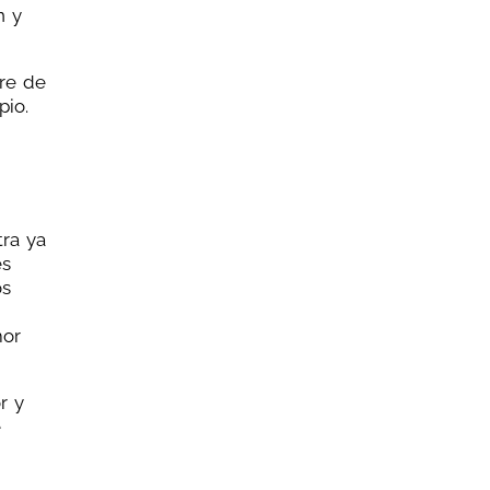
n y
bre de
pio.
ra ya
es
os
mor
r y
e