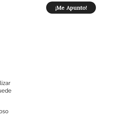
izar
puede
oso