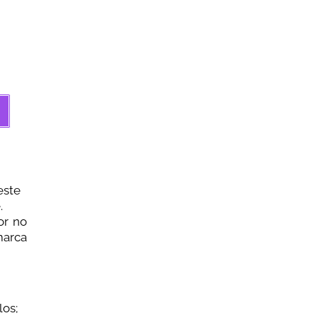
este
.
or no
marca
los;