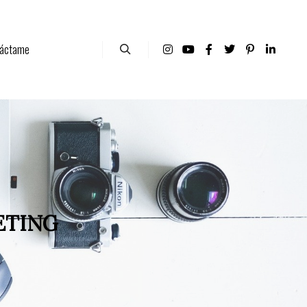
áctame
ETING