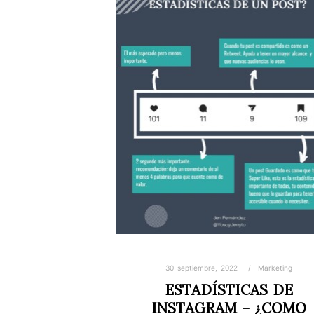
REDES SOCIALES FAVORITAS POR
TODOS… Y es que a pesar de que
quisiéramos muchas veces…
Leer más
30 septiembre, 2022
Marketing
ESTADÍSTICAS DE
INSTAGRAM – ¿COMO